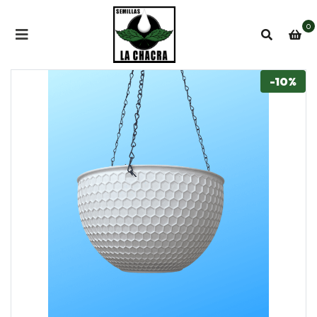
0
-10%