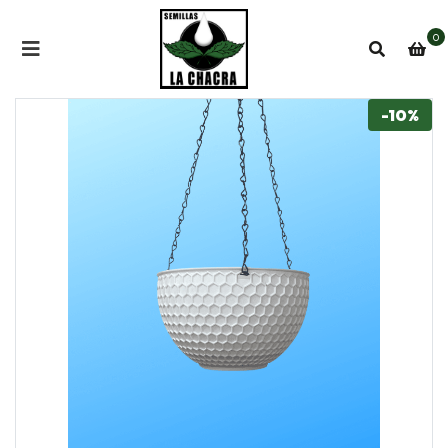
0
-10%