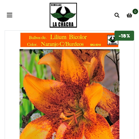
0
-18%