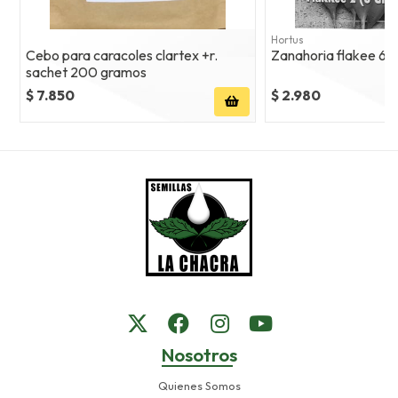
Hortus
Cebo para caracoles clartex +r.
Zanahori
sachet 200 gramos
$ 7.850
$ 2.980
Nosotros
Quienes Somos