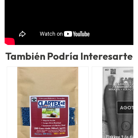
También Podría Interesarte
AGOT