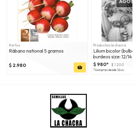
AGOT
Hortus
Productos la chacra
Rábano national 5 gramos
Lilium bicolor (bulbos
burdeos size: 12/14
$ 980*
$ 2.980
$ 1.200
*Compras desde 12un.