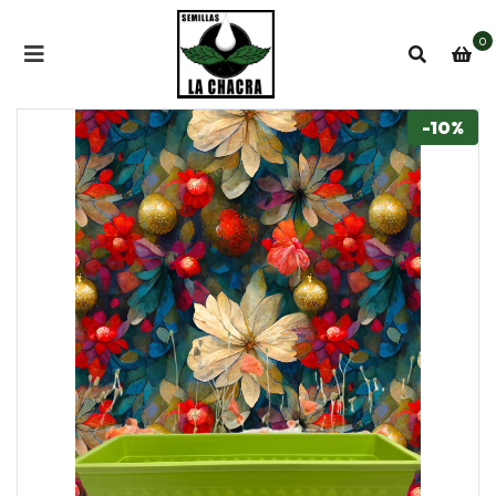
0
-10%