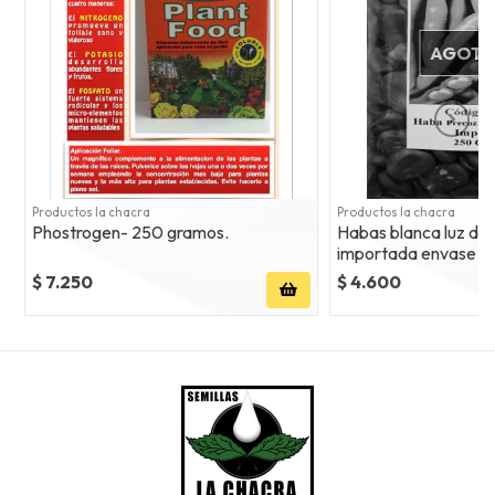
AGOT
Productos la chacra
Productos la chacra
Phostrogen- 250 gramos.
Habas blanca luz de
importada envase 2
$ 7.250
$ 4.600