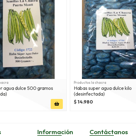
hacra
Productos la chacra
a dulce 500 gramos
Habas super agua dulce kilo
ada)
(desinfectada)
$ 14.980
s
Información
Contáctanos