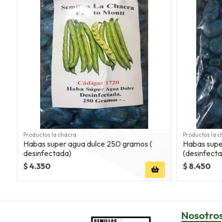
Productos la chacra
Productos la c
Habas super agua dulce 250 gramos (
Habas super agu
desinfectada)
(desinfect
$ 4.350
$ 8.450
Nosotro