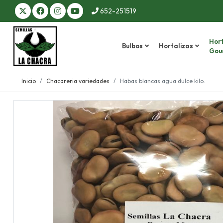
652-251519
Hort
Bulbos
Hortalizas
Gou
Inicio
Chacareria variedades
Habas blancas agua dulce kilo.