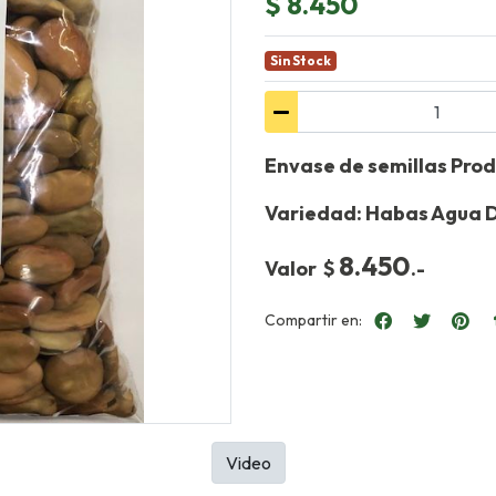
$ 8.450
Sin Stock
Envase de semillas Prod
Variedad: Habas Agua D
8.450
Valor $
.-
Compartir en:
Video