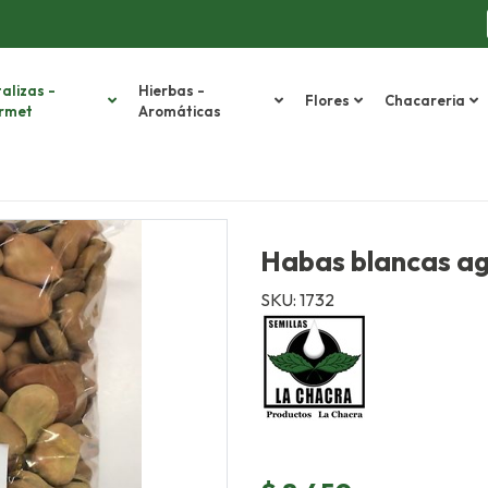
alizas -
Hierbas -
Flores
Chacareria
rmet
Aromáticas
Habas blancas agu
SKU: 1732