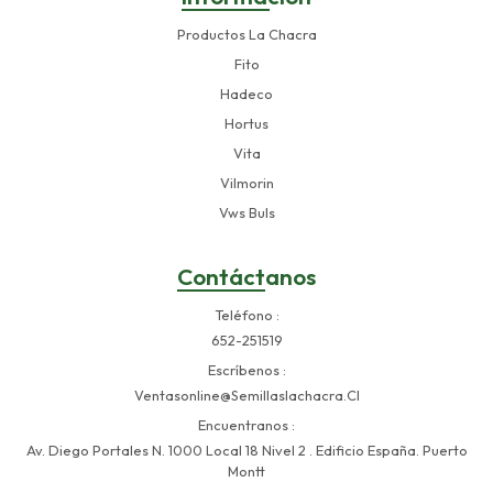
Productos La Chacra
Fito
Hadeco
Hortus
Vita
Vilmorin
Vws Buls
Contáctanos
Teléfono
652-251519
Escríbenos
Ventasonline@semillaslachacra.cl
Encuentranos
Av. Diego Portales N. 1000 Local 18 Nivel 2 . Edificio España. Puerto
Montt