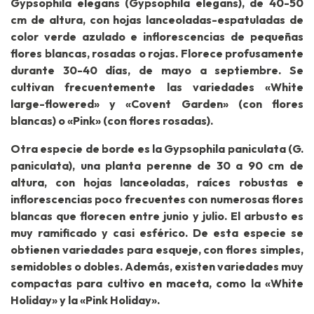
Gypsophila elegans (Gypsophila elegans), de 40-50
cm de altura, con hojas lanceoladas-espatuladas de
color verde azulado e inflorescencias de pequeñas
flores blancas, rosadas o rojas. Florece profusamente
durante 30-40 días, de mayo a septiembre. Se
cultivan frecuentemente las variedades «White
large-flowered» y «Covent Garden» (con flores
blancas) o «Pink» (con flores rosadas).
Otra especie de borde es la Gypsophila paniculata (G.
paniculata), una planta perenne de 30 a 90 cm de
altura, con hojas lanceoladas, raíces robustas e
inflorescencias poco frecuentes con numerosas flores
blancas que florecen entre junio y julio. El arbusto es
muy ramificado y casi esférico. De esta especie se
obtienen variedades para esqueje, con flores simples,
semidobles o dobles. Además, existen variedades muy
compactas para cultivo en maceta, como la «White
Holiday» y la «Pink Holiday».