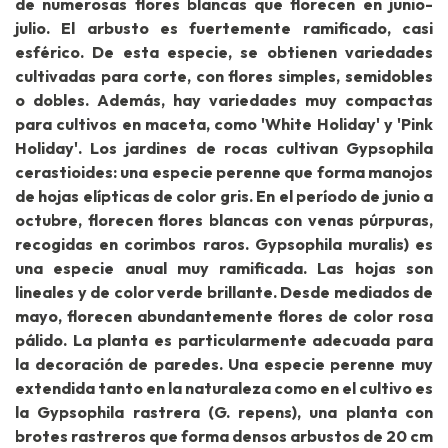
de numerosas flores blancas que florecen en junio-
julio. El arbusto es fuertemente ramificado, casi
esférico. De esta especie, se obtienen variedades
cultivadas para corte, con flores simples, semidobles
o dobles. Además, hay variedades muy compactas
para cultivos en maceta, como 'White Holiday' y 'Pink
Holiday'. Los jardines de rocas cultivan Gypsophila
cerastioides: una especie perenne que forma manojos
de hojas elípticas de color gris. En el período de junio a
octubre, florecen flores blancas con venas púrpuras,
recogidas en corimbos raros. Gypsophila muralis) es
una especie anual muy ramificada. Las hojas son
lineales y de color verde brillante. Desde mediados de
mayo, florecen abundantemente flores de color rosa
pálido. La planta es particularmente adecuada para
la decoración de paredes. Una especie perenne muy
extendida tanto en la naturaleza como en el cultivo es
la Gypsophila rastrera (G. repens), una planta con
brotes rastreros que forma densos arbustos de 20 cm