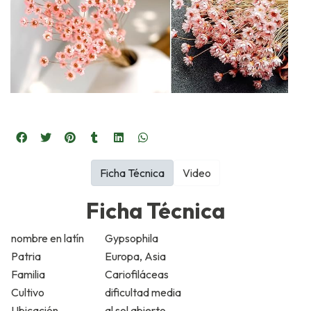
Ficha Técnica
Video
Ficha Técnica
nombre en latín
Gypsophila
Patria
Europa, Asia
Familia
Cariofiláceas
Cultivo
dificultad media
Ubicación
al sol abierto