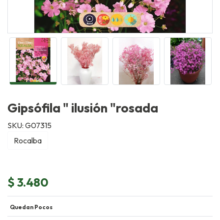
Gipsófila " ilusión "rosada
SKU: G07315
Rocalba
$ 3.480
Quedan Pocos