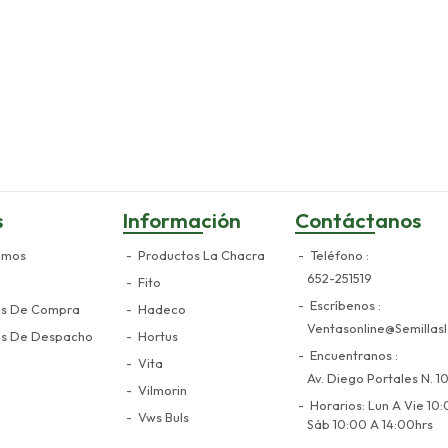
s
Información
Contáctanos
omos
Productos La Chacra
Teléfono
652-251519
Fito
Escríbenos
es De Compra
Hadeco
Ventasonline@semillasl
es De Despacho
Hortus
Encuentranos
Vita
Av. Diego Portales N. 10
Vilmorin
Horarios: Lun A Vie 10:
Vws Buls
Sáb 10:00 A 14:00hrs