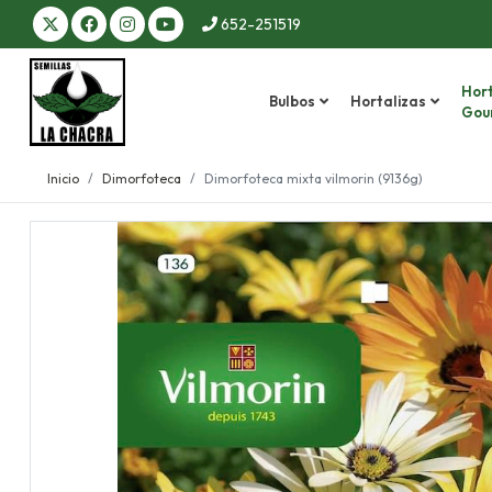
652-251519
Hort
Bulbos
Hortalizas
Gou
Inicio
Dimorfoteca
Dimorfoteca mixta vilmorin (9136g)