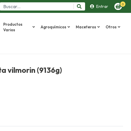
0
Entrar
Productos
Agroquímicos
Maceteros
Otros
Varios
a vilmorin (9136g)