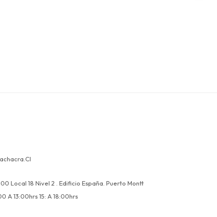
achacra.cl
00 Local 18 Nivel 2 . Edificio España. Puerto Montt
00 A 13:00hrs 15: A 18:00hrs