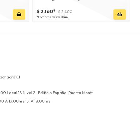
c
$ 2.160*
$
$ 2.400
*Compras desde 10un.
*
achacra.cl
00 Local 18 Nivel 2 . Edificio España. Puerto Montt
00 A 13:00hrs 15: A 18:00hrs