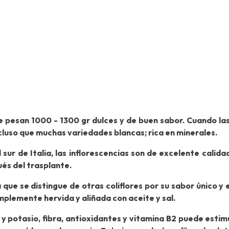
e pesan 1000 - 1300 gr dulces y de buen sabor. Cuando la
incluso que muchas variedades blancas; rica en minerales.
l sur de Italia, las inflorescencias son de excelente calid
ués del trasplante.
 que se distingue de otras coliflores por su sabor único y 
simplemente hervida y aliñada con aceite y sal.
y potasio, fibra, antioxidantes y vitamina B2 puede estimu