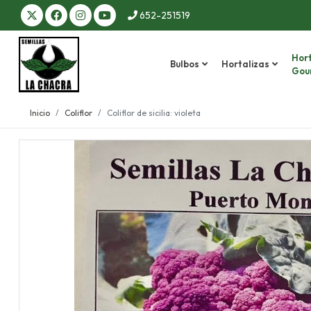
652-251519
Hort
Bulbos
Hortalizas
Gou
Inicio
Coliflor
Coliflor de sicilia: violeta