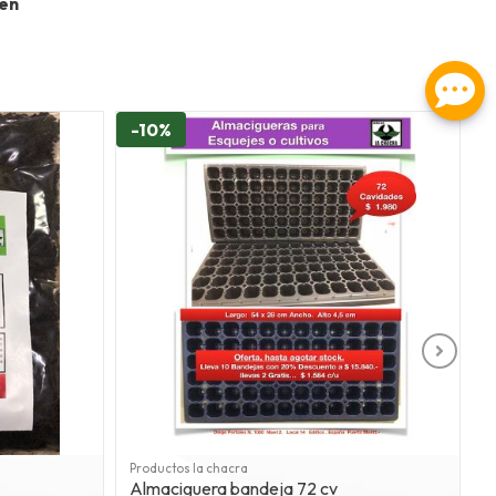
ten
-10%
Productos la chacra
P
Almaciguera bandeja 72 cv
M