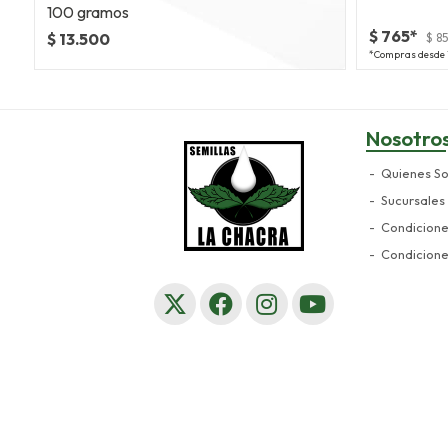
100 gramos
$ 765*
$ 13.500
$ 8
*Compras desde 
Nosotro
Quienes S
Sucursales
Condicion
Condicion