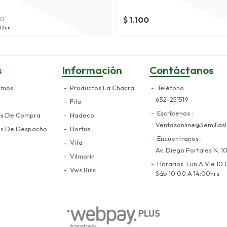
$ 1.100
50
12un.
s
Información
Contáctanos
omos
Productos La Chacra
Teléfono
652-251519
Fito
Escríbenos
es De Compra
Hadeco
Ventasonline@semillasl
es De Despacho
Hortus
Encuentranos
Vita
Av. Diego Portales N. 10
Vilmorin
Horarios: Lun A Vie 10:
Vws Buls
Sáb 10:00 A 14:00hrs