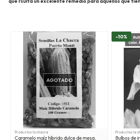
que rsulta un excelente remedio para aquellos que tien
-10%
AGOTADO
Productos la chacra
Productos la c
Caramelo maíz híbrido dulce de mesa.
Bulbos de i