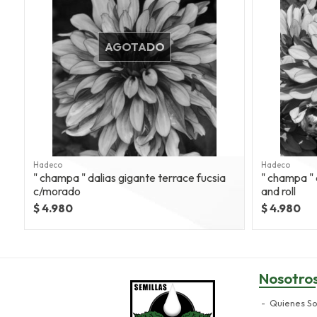
AGOTADO
Hadeco
Hadeco
" champa " dalias gigante terrace fucsia
" champa " 
c/morado
and roll
$ 4.980
$ 4.980
Nosotro
Quienes S