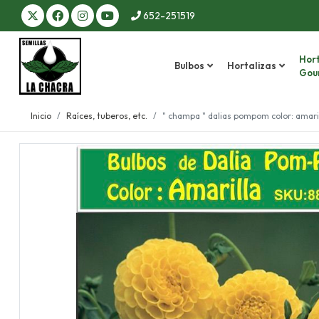
652-251519
Hort
Bulbos
Hortalizas
Gou
Inicio
Raíces, tuberos, etc.
" champa " dalias pompom color: amari