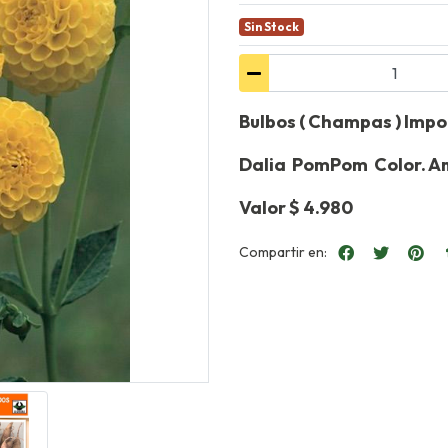
Sin Stock
Bulbos ( Champas ) Imp
Dalia PomPom Color. Am
Valor $ 4.980
Compartir en: