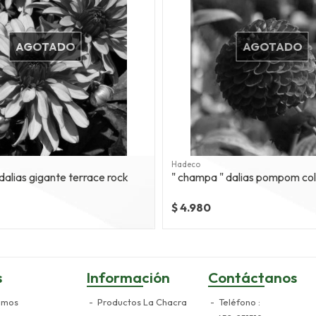
AGOTADO
AGOTADO
Hadeco
dalias gigante terrace rock
" champa "
$ 4.980
s
Información
Contáctanos
omos
Productos La Chacra
Teléfono