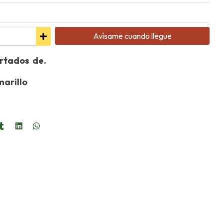
Avísame cuando llegue
ortados de.
arillo