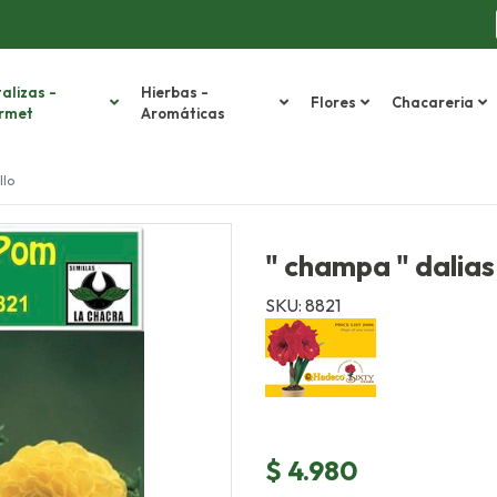
alizas -
Hierbas -
Flores
Chacareria
rmet
Aromáticas
llo
" champa " dalia
SKU: 8821
$ 4.980