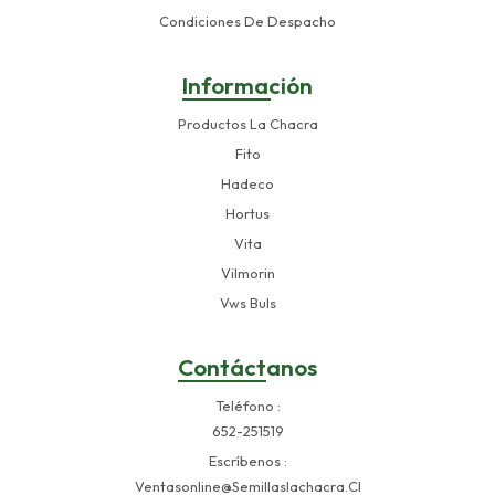
Condiciones De Despacho
Información
Productos La Chacra
Fito
Hadeco
Hortus
Vita
Vilmorin
Vws Buls
Contáctanos
Teléfono
652-251519
Escríbenos
Ventasonline@semillaslachacra.cl