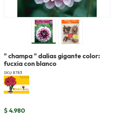
" champa " dalias gigante color:
fucxia con blanco
SKU: 8783
$ 4.980