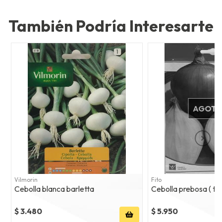
También Podría Interesarte
AGOT
Vilmorin
Fito
Cebolla blanca barletta
Cebolla prebosa ( tip
$ 3.480
$ 5.950