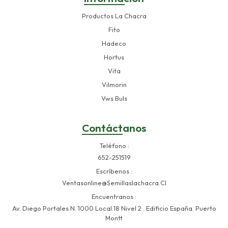
Productos La Chacra
Fito
Hadeco
Hortus
Vita
Vilmorin
Vws Buls
Contáctanos
Teléfono
652-251519
Escríbenos
Ventasonline@semillaslachacra.cl
Encuentranos
Av. Diego Portales N. 1000 Local 18 Nivel 2 . Edificio España. Puerto
Montt