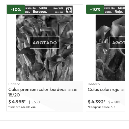
-10%
-10%
AGOTADO
AGOT
Hadeco
Hadeco
Calas premium color. burdeos .size:
Calas color: rojo .size
18/20
$ 4.995*
$ 4.392*
$ 5.550
$ 4.880
*Compras desde 7un.
*Compras desde 7un.