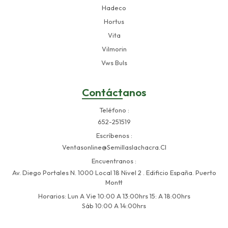
Hadeco
Hortus
Vita
Vilmorin
Vws Buls
Contáctanos
Teléfono
652-251519
Escríbenos
Ventasonline@semillaslachacra.cl
Encuentranos
Av. Diego Portales N. 1000 Local 18 Nivel 2 . Edificio España. Puerto
Montt
Horarios: Lun A Vie 10:00 A 13:00hrs 15: A 18:00hrs
Sáb 10:00 A 14:00hrs