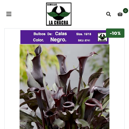
0
-10%