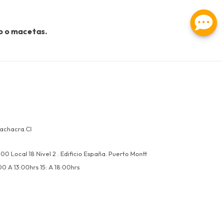
ro o macetas.
achacra.cl
00 Local 18 Nivel 2 . Edificio España. Puerto Montt
00 A 13:00hrs 15: A 18:00hrs