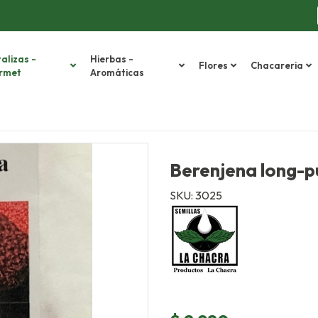
alizas -
Hierbas -
Flores
Chacareria
rmet
Aromáticas
Berenjena long-p
SKU: 3025