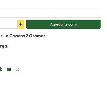
Agregar
al carro
os La Chacra 2 Gramos.
rga.