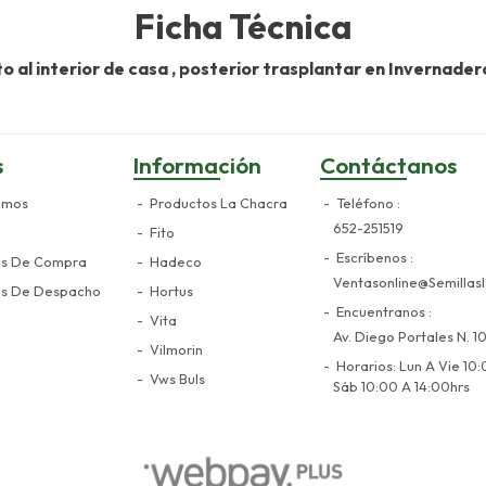
Ficha Técnica
ato al interior de casa , posterior trasplantar en Invernade
s
Información
Contáctanos
omos
Productos La Chacra
Teléfono
652-251519
Fito
Escríbenos
es De Compra
Hadeco
Ventasonline@semillasl
es De Despacho
Hortus
Encuentranos
Vita
Av. Diego Portales N. 10
Vilmorin
Horarios: Lun A Vie 10:
Vws Buls
Sáb 10:00 A 14:00hrs