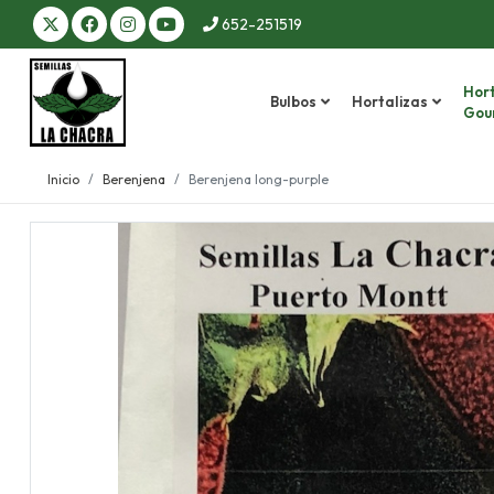
652-251519
Hort
Bulbos
Hortalizas
Gou
Inicio
Berenjena
Berenjena long-purple