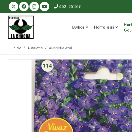
652-251519
Hort
Bulbos
Hortalizas
Gou
Inicio
Aubrietia
Aubrietia azul