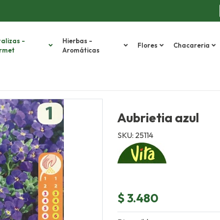
alizas -
Hierbas -
Flores
Chacareria
rmet
Aromáticas
Aubrietia azul
SKU: 25114
$ 3.480