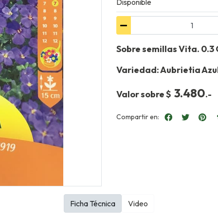
Disponible
Sobre semillas Vita. 0.
Variedad: Aubrietia Azu
3.4
80
Valor sobre $
.-
Compartir en:
Ficha Técnica
Video