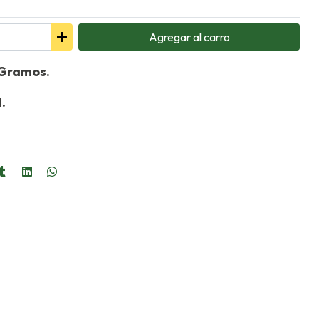
Agregar
al carro
3 Gramos.
l.