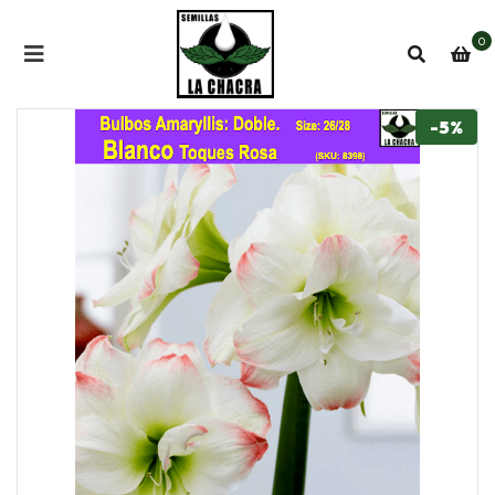
0
-5%