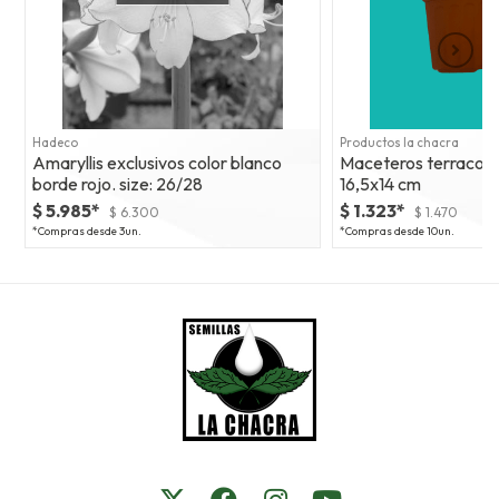
Hadeco
Productos la chacra
Amaryllis exclusivos color blanco
Maceteros terracot
borde rojo. size: 26/28
16,5x14 cm
$ 5.985*
$ 1.323*
$ 6.300
$ 1.470
*Compras desde 3un.
*Compras desde 10un.