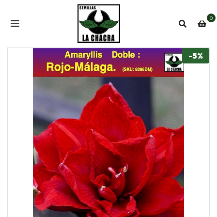
0
-5%