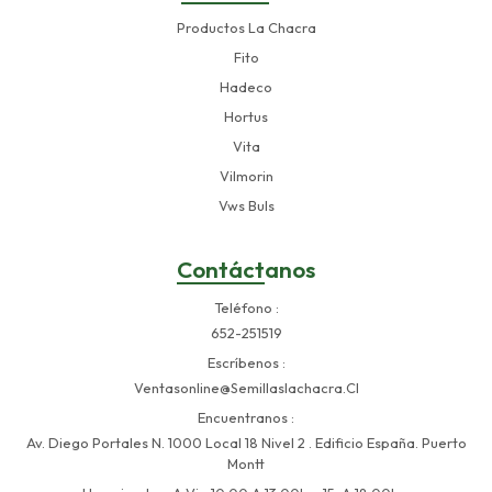
Productos La Chacra
Fito
Hadeco
Hortus
Vita
Vilmorin
Vws Buls
Contáctanos
Teléfono
652-251519
Escríbenos
Ventasonline@semillaslachacra.cl
Encuentranos
Av. Diego Portales N. 1000 Local 18 Nivel 2 . Edificio España. Puerto
Montt