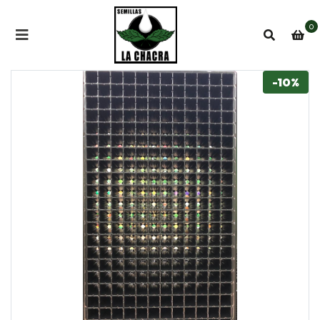
0
-10%