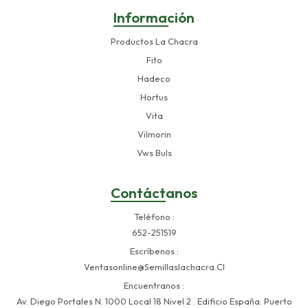
Información
Productos La Chacra
Fito
Hadeco
Hortus
Vita
Vilmorin
Vws Buls
Contáctanos
Teléfono
652-251519
Escríbenos
Ventasonline@semillaslachacra.cl
Encuentranos
Av. Diego Portales N. 1000 Local 18 Nivel 2 . Edificio España. Puerto