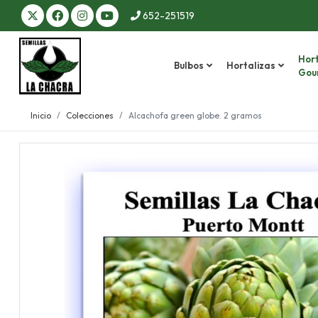
652-251519
Hort
Bulbos
Hortalizas
Gou
Inicio
Colecciones
Alcachofa green globe. 2 gramos