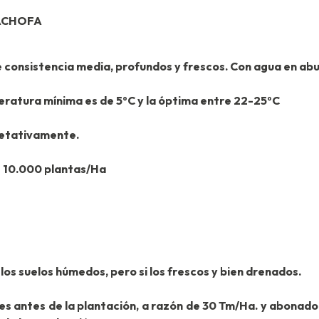
CACHOFA
e consistencia media, profundos y frescos. Con agua en abu
ratura mínima es de 5ºC y la óptima entre 22-25ºC
getativamente.
e 10.000 plantas/Ha
los suelos húmedos, pero si los frescos y bien drenados.
es antes de la plantación, a razón de 30 Tm/Ha. y abonad