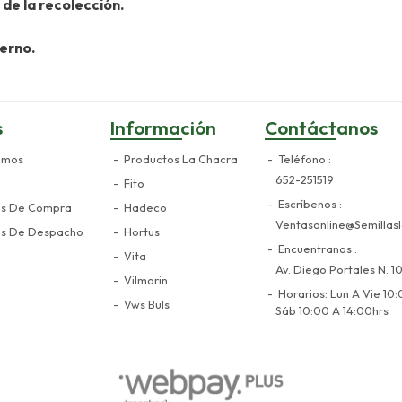
de la recolección.
ierno.
s
Información
Contáctanos
omos
Productos La Chacra
Teléfono
652-251519
Fito
Escríbenos
es De Compra
Hadeco
Ventasonline@semillasl
es De Despacho
Hortus
Encuentranos
Vita
Av. Diego Portales N. 10
Vilmorin
Horarios: Lun A Vie 10:
Vws Buls
Sáb 10:00 A 14:00hrs