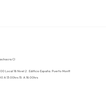
achacra.cl
00 Local 18 Nivel 2 . Edificio España. Puerto Montt
00 A 13:00hrs 15: A 18:00hrs