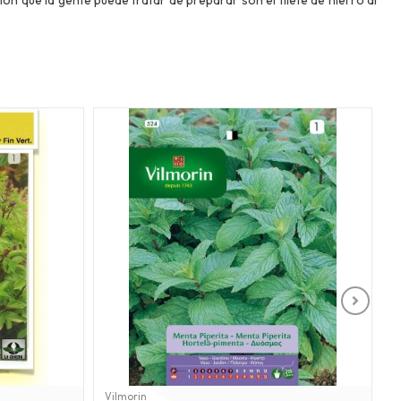
Vilmorin
F