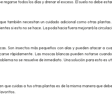
Debe regarse todos los días y drenar el exceso. El suelo no debe es
 que también necesitan un cuidado adicional como otras plantas.
tes si esto no se hace. La poda hacia fuera mejorará la circulación
s. Son insectos más pequeños con alas y pueden atacar a cualqui
plicarse rápidamente. Las moscas blancas pueden notarse cuand
problema no se resuelve de inmediato. Una solución para esto es uti
en que cuidas a tus otras plantas es de la misma manera que debe
favoritos.