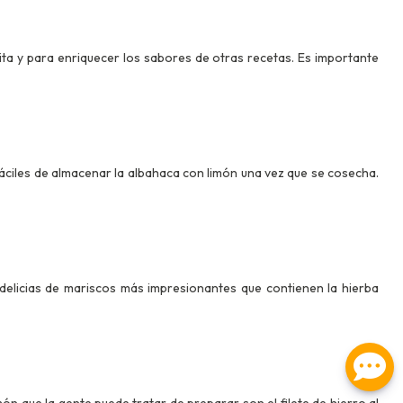
ita y para enriquecer los sabores de otras recetas. Es importante
áciles de almacenar la albahaca con limón una vez que se cosecha.
 delicias de mariscos más impresionantes que contienen la hierba
ón que la gente puede tratar de preparar son el filete de hierro al