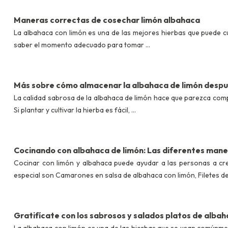
Maneras correctas de cosechar limón albahaca
La albahaca con limón es una de las mejores hierbas que puede cu
saber el momento adecuado para tomar ...
Más sobre cómo almacenar la albahaca de limón despu
La calidad sabrosa de la albahaca de limón hace que parezca compl
Si plantar y cultivar la hierba es fácil, ...
Cocinando con albahaca de limón: Las diferentes maner
Cocinar con limón y albahaca puede ayudar a las personas a cre
especial son Camarones en salsa de albahaca con limón, Filetes de 
Gratifícate con los sabrosos y salados platos de albah
La albahaca con limón es una de las hierbas que se usan comúnmen