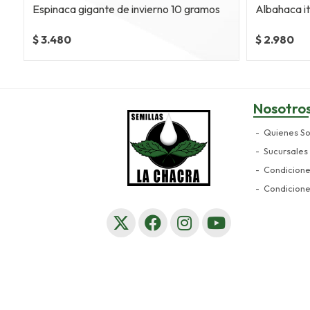
Espinaca gigante de invierno 10 gramos
Albahaca it
$ 3.480
$ 2.980
Nosotro
Quienes S
Sucursales
Condicion
Condicion