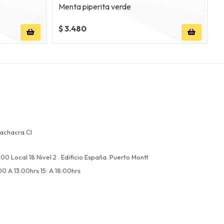
Menta piperita verde
A
$ 3.480
$
achacra.cl
00 Local 18 Nivel 2 . Edificio España. Puerto Montt
00 A 13:00hrs 15: A 18:00hrs