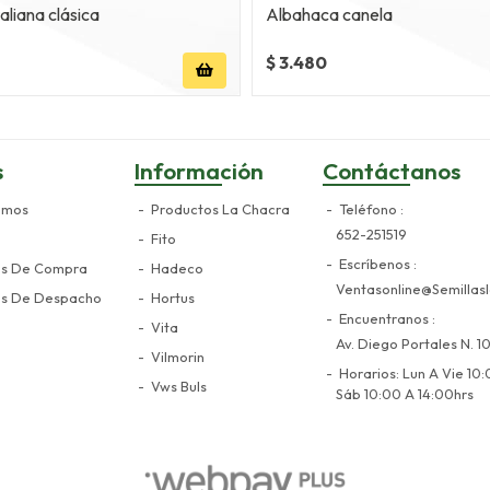
aliana clásica
Albahaca canela
$ 3.480
s
Información
Contáctanos
omos
Productos La Chacra
Teléfono
652-251519
Fito
Escríbenos
es De Compra
Hadeco
Ventasonline@semillasl
es De Despacho
Hortus
Encuentranos
Vita
Av. Diego Portales N. 10
Vilmorin
Horarios: Lun A Vie 10:
Vws Buls
Sáb 10:00 A 14:00hrs