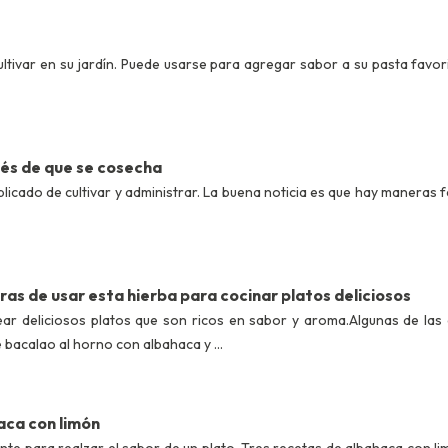
ltivar en su jardín. Puede usarse para agregar sabor a su pasta favor
és de que se cosecha
icado de cultivar y administrar.
La buena noticia es que hay maneras f
as de usar esta hierba para cocinar platos deliciosos
ar deliciosos platos que son ricos en sabor y aroma.
Algunas de las
bacalao al horno con albahaca y ...
aca con limón
te para realzar el sabor de un plato.
Tres recetas de albahaca con lim