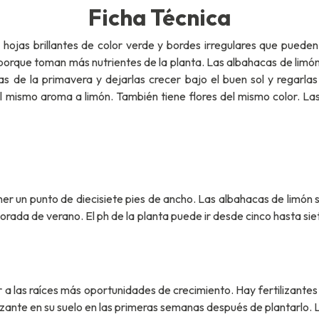
Ficha Técnica
hojas brillantes de color verde y bordes irregulares que puede
porque toman más nutrientes de la planta. Las albahacas de limón 
as de la primavera y dejarlas crecer bajo el buen sol y regarl
ismo aroma a limón. También tiene flores del mismo color. Las 
r un punto de diecisiete pies de ancho. Las albahacas de limón se
rada de verano. El ph de la planta puede ir desde cinco hasta sie
a las raíces más oportunidades de crecimiento. Hay fertilizantes 
lizante en su suelo en las primeras semanas después de plantarlo.