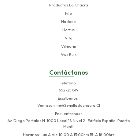
Productos La Chacra
Fito
Hadeco
Hortus
Vita
Vilmorin
Vws Buls
Contáctanos
Teléfono
652-251519
Escríbenos
Ventasonline@semillaslachacra.cl
Encuentranos
Av. Diego Portales N. 1000 Local 18 Nivel 2 . Edificio España. Puerto
Montt
Horarios: Lun A Vie 10:00 A 13:00hrs 15: A 18:00hrs