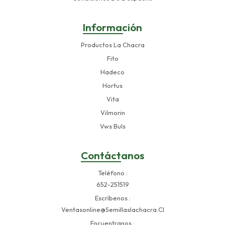
Información
Productos La Chacra
Fito
Hadeco
Hortus
Vita
Vilmorin
Vws Buls
Contáctanos
Teléfono
652-251519
Escríbenos
Ventasonline@semillaslachacra.cl
Encuentranos