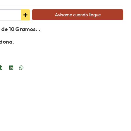
Avísame cuando llegue
 de 10 Gramos. .
adona.