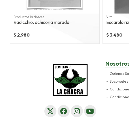
Productos la chacra
Vita
Radicchio. achicoria morada
Escarola ri
$ 2.980
$ 3.480
Nosotro
Quienes S
Sucursales
Condicion
Condicion