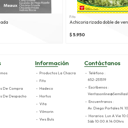
Fito
zada
Achicoria rizada doble de ver
$ 5.950
s
Información
Contáctanos
omos
Productos La Chacra
Teléfono
652-251519
Fito
Escríbenos
es De Compra
Hadeco
Ventasonline@semillasl
es De Despacho
Hortus
Encuentranos
Vita
Av. Diego Portales N. 10
Vilmorin
Horarios: Lun A Vie 10:
Vws Buls
Sáb 10:00 A 14:00hrs