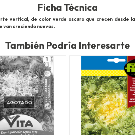
Ficha Técnica
orte vertical, de color verde oscuro que crecen desde la
ue van creciendo nuevas.
También Podría Interesarte
AGOTADO