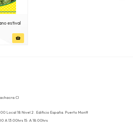
ano estival
achacra.cl
00 Local 18 Nivel 2 . Edificio España. Puerto Montt
00 A 13:00hrs 15: A 18:00hrs