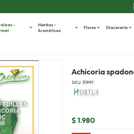
alizas -
Hierbas -
Flores
Chacareria
rmet
Aromáticas
Achicoria spadon
SKU: 31991
$ 1.980