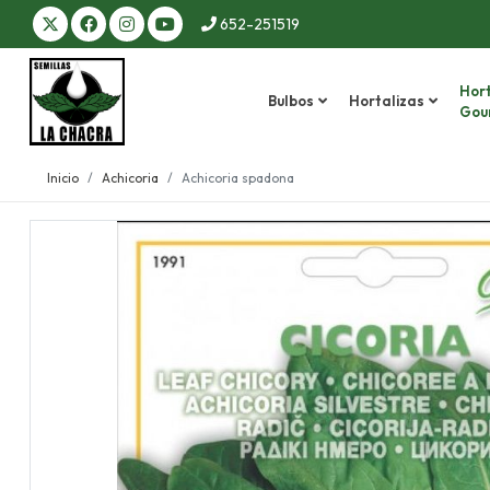
652-251519
Hort
Bulbos
Hortalizas
Gou
Inicio
Achicoria
Achicoria spadona