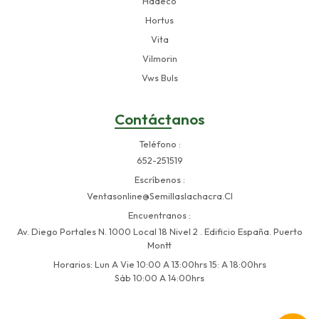
Hadeco
Hortus
Vita
Vilmorin
Vws Buls
Contáctanos
Teléfono
652-251519
Escríbenos
Ventasonline@semillaslachacra.cl
Encuentranos
Av. Diego Portales N. 1000 Local 18 Nivel 2 . Edificio España. Puerto
Montt
Horarios: Lun A Vie 10:00 A 13:00hrs 15: A 18:00hrs
Sáb 10:00 A 14:00hrs