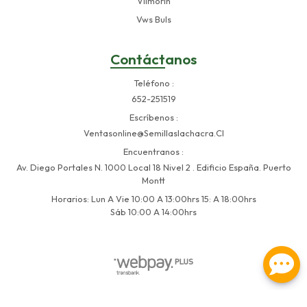
Vilmorin
Vws Buls
Contáctanos
Teléfono
652-251519
Escríbenos
Ventasonline@semillaslachacra.cl
Encuentranos
Av. Diego Portales N. 1000 Local 18 Nivel 2 . Edificio España. Puerto
Montt
Horarios: Lun A Vie 10:00 A 13:00hrs 15: A 18:00hrs
Sáb 10:00 A 14:00hrs
Semillas La Chacra © 2026
Creado por
Bsale