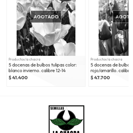
AGOTADO
AGOT
Productos la chacra
Productos la chacra
5 docenas de bulbos tulipas color:
5 docenas de bulbos t
blanco invierno. calibre 12-14
rojo/amarillo. calibre
$ 41.400
$ 47.700