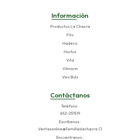
Información
Productos La Chacra
Fito
Hadeco
Hortus
Vita
Vilmorin
Vws Buls
Contáctanos
Teléfono
652-251519
Escríbenos
Ventasonline@semillaslachacra.cl
Encuentranos