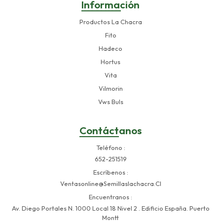
Información
Productos La Chacra
Fito
Hadeco
Hortus
Vita
Vilmorin
Vws Buls
Contáctanos
Teléfono
652-251519
Escríbenos
Ventasonline@semillaslachacra.cl
Encuentranos
Av. Diego Portales N. 1000 Local 18 Nivel 2 . Edificio España. Puerto
Montt